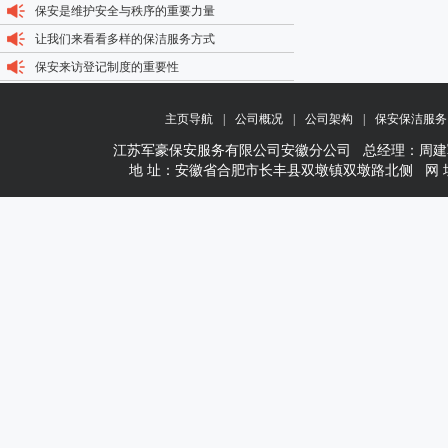
保安是维护安全与秩序的重要力量
让我们来看看多样的保洁服务方式
保安来访登记制度的重要性
主页导航
|
公司概况
|
公司架构
|
保安保洁服务
江苏军豪保安服务有限公司安徽分公司 总经理：周建军 1377156
地 址：安徽省合肥市长丰县双墩镇双墩路北侧 网 址：www.wxj