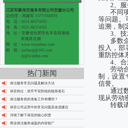
2、服
江苏军豪保安服务有限公司安徽分公司
不同项目
总经理：周建军 13771566978
等问题。
电 话：0551-66374565
追溯，制
传 真：0551-66374565
3、技
地 址：安徽省合肥市长丰县双墩镇
双墩路北侧
多数企业
网 址：www.wxjunhao.com
投入，部
邮 箱：junhaojj@163.com
重防控体
zjj@wxjhba.com
4、合
劳动合同
热门新闻
制，设置
信誉。
保洁服务常见问题及解决方法
通过数字
保安岗位：筑牢平安防线的隐形基石
现从劳动
保洁服务前的准备工作有哪些？
转载请
保安公司运营中的常见问题及改进建议
详细了解下保安的核心职责
商业保洁服务涵盖的内容较广