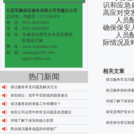
识和应急
江苏军豪保安服务有限公司安徽分公司
高应对突
总经理：周建军 13771566978
人员配置
电 话：0551-66374565
确保保安
传 真：0551-66374565
人员配置
地 址：安徽省合肥市长丰县双墩镇
双墩路北侧
际情况及
网 址：www.wxjunhao.com
邮 箱：junhaojj@163.com
zjj@wxjhba.com
相关文章
热门新闻
保洁服务常见问
保洁服务常见问题及解决方法
保洁服务前的准
保安岗位：筑牢平安防线的隐形基石
详细了解下保安
保洁服务前的准备工作有哪些？
保安是维护安全
保安公司运营中的常见问题及改进建议
详细了解下保安的核心职责
保安来访登记制
商业保洁服务涵盖的内容较广