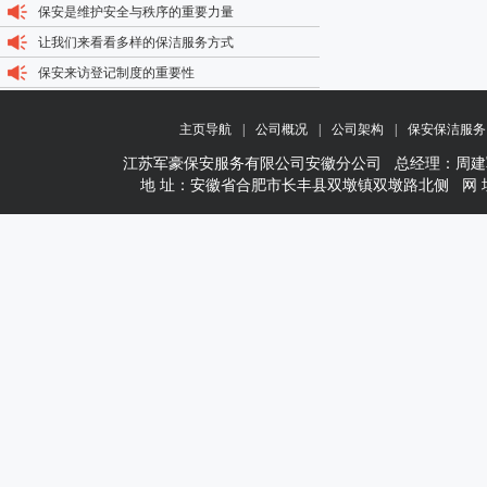
保安是维护安全与秩序的重要力量
让我们来看看多样的保洁服务方式
保安来访登记制度的重要性
主页导航
|
公司概况
|
公司架构
|
保安保洁服务
江苏军豪保安服务有限公司安徽分公司 总经理：周建军 1377156
地 址：安徽省合肥市长丰县双墩镇双墩路北侧 网 址：www.wxj