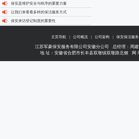
保安是维护安全与秩序的重要力量
让我们来看看多样的保洁服务方式
保安来访登记制度的重要性
主页导航
|
公司概况
|
公司架构
|
保安保洁服务
江苏军豪保安服务有限公司安徽分公司 总经理：周建军 1377156
地 址：安徽省合肥市长丰县双墩镇双墩路北侧 网 址：www.wxj