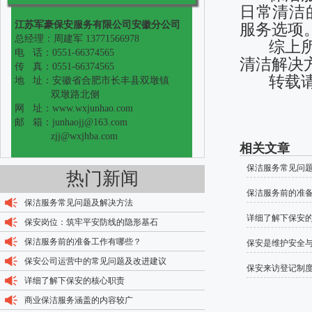
日常清洁
江苏军豪保安服务有限公司安徽分公司
服务选项
总经理：周建军 13771566978
综上所述
电 话：0551-66374565
清洁解决
传 真：0551-66374565
转载请
地 址：安徽省合肥市长丰县双墩镇
双墩路北侧
网 址：www.wxjunhao.com
邮 箱：junhaojj@163.com
zjj@wxjhba.com
相关文章
保洁服务常见问
热门新闻
保洁服务前的准
保洁服务常见问题及解决方法
详细了解下保安
保安岗位：筑牢平安防线的隐形基石
保洁服务前的准备工作有哪些？
保安是维护安全
保安公司运营中的常见问题及改进建议
保安来访登记制
详细了解下保安的核心职责
商业保洁服务涵盖的内容较广